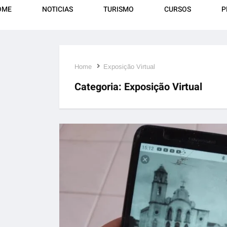
OME
NOTICIAS
TURISMO
CURSOS
P
Home
Exposição Virtual
Categoria:
Exposição Virtual