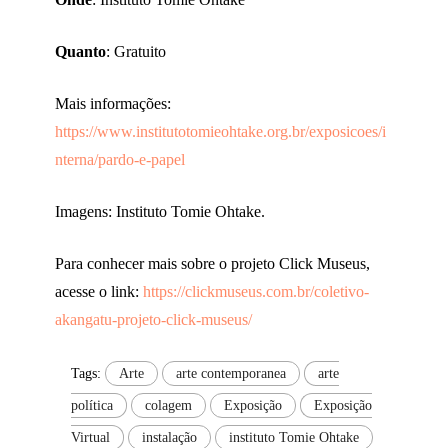
Quanto
: Gratuito
Mais informações:
https://www.institutotomieohtake.org.br/exposicoes/i
nterna/pardo-e-papel
Imagens: Instituto Tomie Ohtake.
Para conhecer mais sobre o projeto Click Museus,
acesse o link:
https://clickmuseus.com.br/coletivo-
akangatu-projeto-click-museus/
Tags:
Arte
arte contemporanea
arte
política
colagem
Exposição
Exposição
Virtual
instalação
instituto Tomie Ohtake