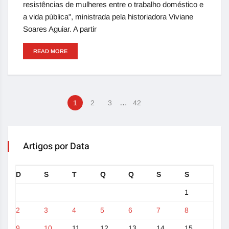
resistências de mulheres entre o trabalho doméstico e
a vida pública", ministrada pela historiadora Viviane
Soares Aguiar. A partir
READ MORE
…
1
2
3
42
Artigos por Data
D
S
T
Q
Q
S
S
1
2
3
4
5
6
7
8
9
10
11
12
13
14
15