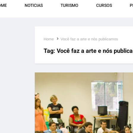
OME
NOTICIAS
TURISMO
CURSOS
P
Home
Você faz a arte e nós publicamos
Tag:
Você faz a arte e nós publi