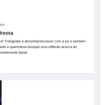
2021
dressa
iano" Fotografar é desenhar/escrever com a luz e também
nte a quarentena busquei uma reflexão acerca do
parentemente banal,