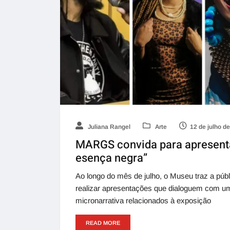
Juliana Rangel
Arte
12 de julho d
MARGS convida para apresenta
esença negra”
Ao longo do mês de julho, o Museu traz a púb
realizar apresentações que dialoguem com u
micronarrativa relacionados à exposição
READ MORE