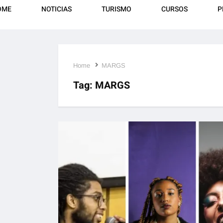
OME
NOTICIAS
TURISMO
CURSOS
P
Home
MARGS
Tag:
MARGS