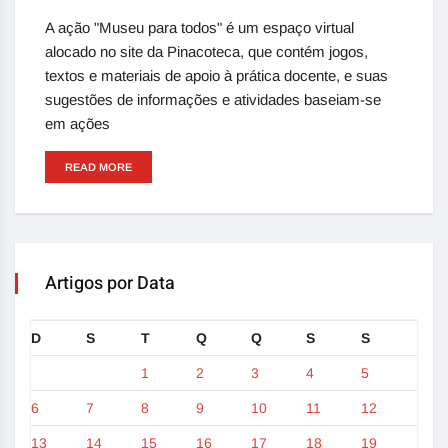
A ação "Museu para todos" é um espaço virtual
alocado no site da Pinacoteca, que contém jogos,
textos e materiais de apoio à prática docente, e suas
sugestões de informações e atividades baseiam-se
em ações
READ MORE
Artigos por Data
D
S
T
Q
Q
S
S
1
2
3
4
5
6
7
8
9
10
11
12
13
14
15
16
17
18
19