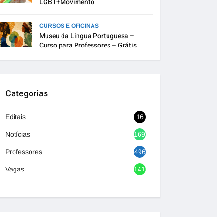
LGBT+Movimento
CURSOS E OFICINAS
Museu da Lingua Portuguesa –
Curso para Professores – Grátis
Categorias
Editais
16
Notícias
1692
Professores
496
Vagas
1416