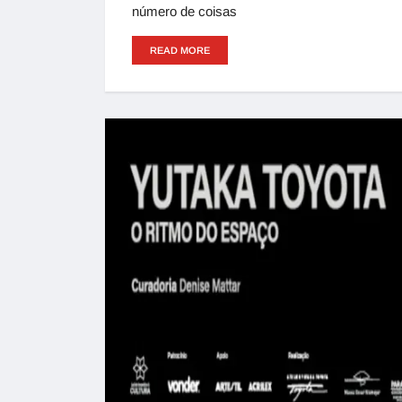
número de coisas
READ MORE