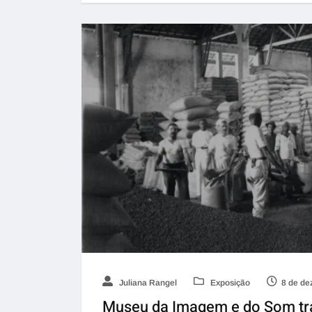
Juliana Rangel
Exposição
8 de de
Museu da Imagem e do Som tra