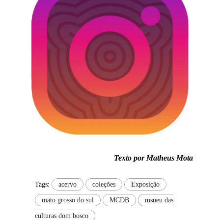
Texto por Matheus Mota
Tags:
acervo
coleções
Exposição
mato grosso do sul
MCDB
msueu das
culturas dom bosco