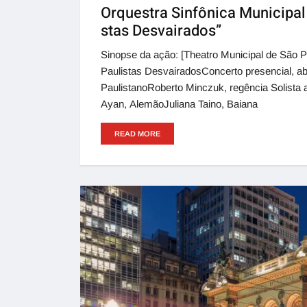
Orquestra Sinfônica Municipal 
stas Desvairados”
Sinopse da ação: [Theatro Municipal de São P
Paulistas DesvairadosConcerto presencial, ab
PaulistanoRoberto Minczuk, regência Solista 
Ayan, AlemãoJuliana Taino, Baiana
READ MORE