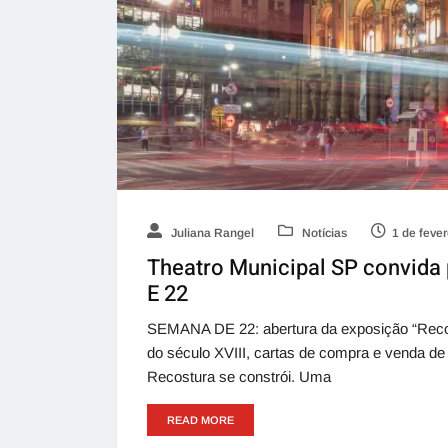
Juliana Rangel
Notícias
1 de feve
Theatro Municipal SP convid
E 22
SEMANA DE 22: abertura da exposição “Recostu
do século XVIII, cartas de compra e venda de e
Recostura se constrói. Uma
READ MORE