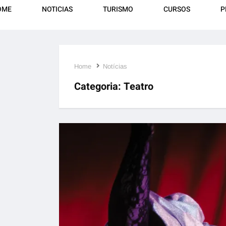
OME
NOTICIAS
TURISMO
CURSOS
P
Home
Notícias
Categoria:
Teatro