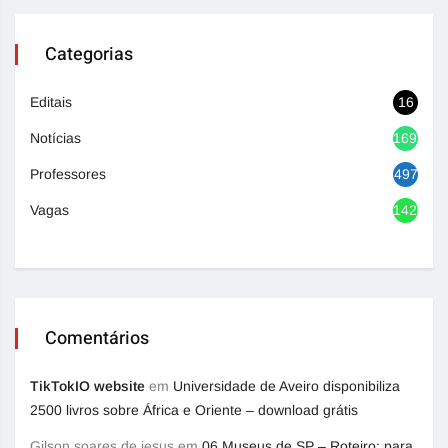
Categorias
Editais
16
Notícias
1692
Professores
497
Vagas
1420
Comentários
TikTokIO website
em
Universidade de Aveiro disponibiliza
2500 livros sobre África e Oriente – download grátis
Gilson soares de jesus
em
06 Museus de SP – Roteiro: para