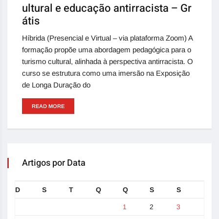
ultural e educação antirracista – Gr
átis
Híbrida (Presencial e Virtual – via plataforma Zoom) A
formação propõe uma abordagem pedagógica para o
turismo cultural, alinhada à perspectiva antirracista. O
curso se estrutura como uma imersão na Exposição
de Longa Duração do
READ MORE
Artigos por Data
D
S
T
Q
Q
S
S
1
2
3