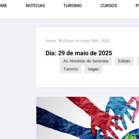
OME
NOTICIAS
TURISMO
CURSOS
P
Home
Blogs for maio 29th, 2025
Dia:
29 de maio de 2025
As Histórias de Serenata
Editais
Turismo
Vagas