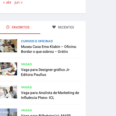
« abr
jun »
FAVORITOS
RECENTES
CURSOS E OFICINAS
Museu Casa Ema Klabin – Oficina:
Bordar o que sobrou – Grátis
VAGAS
Vaga para Designer gráfico Jr-
Editora Paullus
VAGAS
Vaga para Analista de Marketing de
Influência Pleno- ICL
VAGAS
Vaga para Bilheteiro(a)- MASP