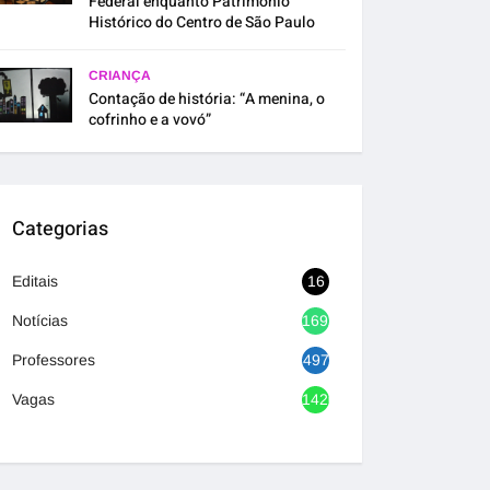
Federal enquanto Patrimônio
Histórico do Centro de São Paulo
CRIANÇA
Contação de história: “A menina, o
cofrinho e a vovó”
Categorias
Editais
16
Notícias
1692
Professores
497
Vagas
1420