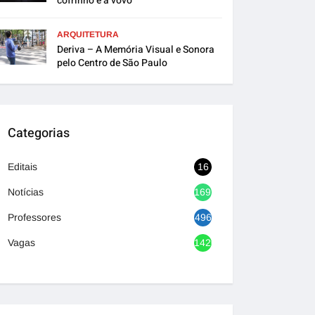
cofrinho e a vovó”
ARQUITETURA
Deriva – A Memória Visual e Sonora
pelo Centro de São Paulo
Categorias
Editais
16
Notícias
1692
Professores
496
Vagas
1420