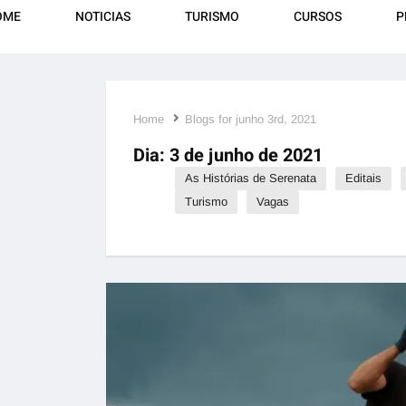
OME
NOTICIAS
TURISMO
CURSOS
P
Home
Blogs for junho 3rd, 2021
Dia:
3 de junho de 2021
As Histórias de Serenata
Editais
Turismo
Vagas