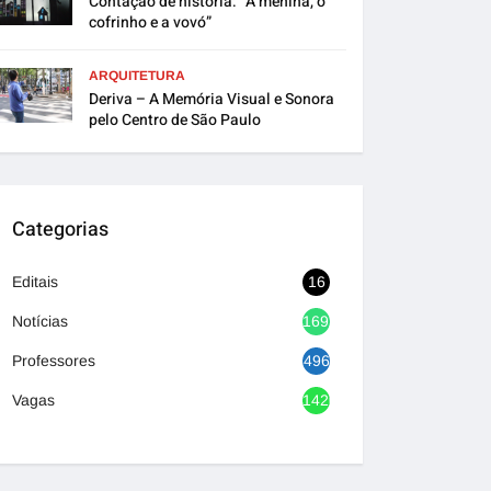
Contação de história: “A menina, o
cofrinho e a vovó”
ARQUITETURA
Deriva – A Memória Visual e Sonora
pelo Centro de São Paulo
Categorias
Editais
16
Notícias
1692
Professores
496
Vagas
1420