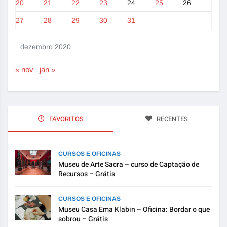
20
21
22
23
24
25
26
27
28
29
30
31
dezembro 2020
« nov
jan »
FAVORITOS
RECENTES
CURSOS E OFICINAS
Museu de Arte Sacra – curso de Captação de
Recursos – Grátis
CURSOS E OFICINAS
Museu Casa Ema Klabin – Oficina: Bordar o que
sobrou – Grátis