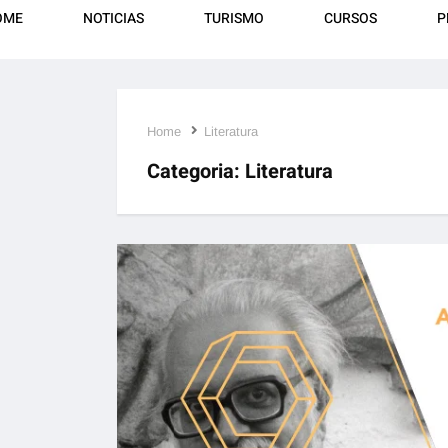
OME
NOTICIAS
TURISMO
CURSOS
P
Home
Literatura
Categoria:
Literatura