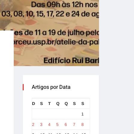
Artigos por Data
D
S
T
Q
Q
S
S
1
2
3
4
5
6
7
8