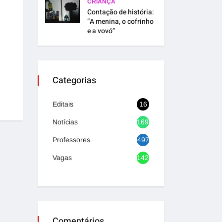
CRIANÇA
Contação de história:
“A menina, o cofrinho
e a vovó”
Categorias
Editais
16
Notícias
1692
Professores
497
Vagas
1420
Comentários