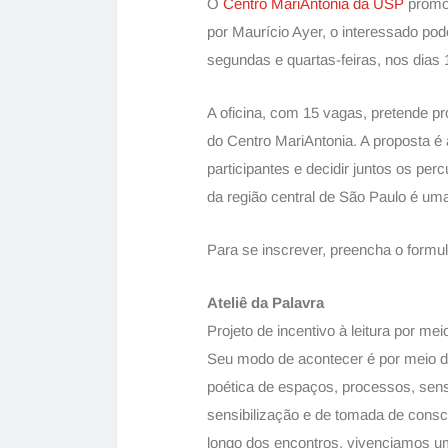
O
Centro MariAntonia da USP
promov
por Maurício Ayer, o interessado pode
segundas e quartas-feiras, nos dias 1
A oficina, com 15 vagas, pretende p
do Centro MariAntonia. A proposta é
participantes e decidir juntos os per
da região central de São Paulo é um
Para se inscrever, preencha o formu
Ateliê da Palavra
Projeto de incentivo à leitura por meio
Seu modo de acontecer é por meio de
poética de espaços, processos, sen
sensibilização e de tomada de consc
longo dos encontros, vivenciamos um