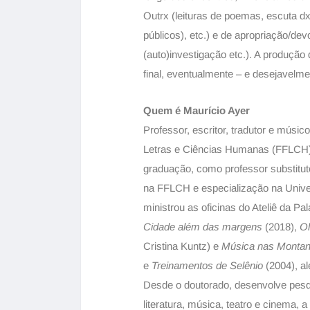
Outrx (leituras de poemas, escuta d
públicos), etc.) e de apropriação/dev
(auto)investigação etc.). A produção
final, eventualmente – e desejavelme
Quem é Maurício Ayer
Professor, escritor, tradutor e músic
Letras e Ciências Humanas (FFLCH)
graduação, como professor substitut
na FFLCH e especialização na Unive
ministrou as oficinas do Ateliê da Pa
Cidade além das margens
(2018),
Ol
Cristina Kuntz) e
Música nas Monta
e
Treinamentos de Selênio
(2004), al
Desde o doutorado, desenvolve pesq
literatura, música, teatro e cinema, a