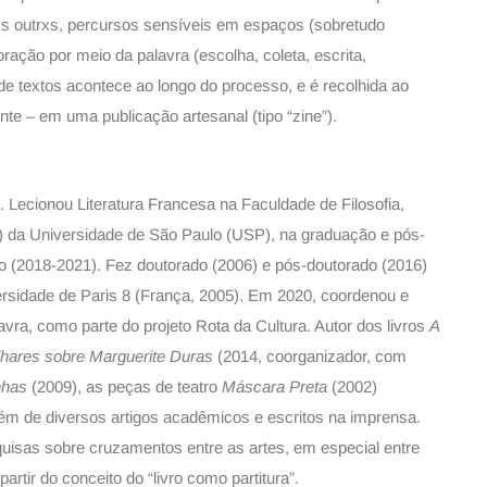
xs outrxs, percursos sensíveis em espaços (sobretudo
oração por meio da palavra (escolha, coleta, escrita,
 de textos acontece ao longo do processo, e é recolhida ao
nte – em uma publicação artesanal (tipo “zine”).
o. Lecionou Literatura Francesa na Faculdade de Filosofia,
 da Universidade de São Paulo (USP), na graduação e pós-
o (2018-2021). Fez doutorado (2006) e pós-doutorado (2016)
rsidade de Paris 8 (França, 2005). Em 2020, coordenou e
lavra, como parte do projeto Rota da Cultura. Autor dos livros
A
hares sobre Marguerite Duras
(2014, coorganizador, com
nhas
(2009), as peças de teatro
Máscara Preta
(2002)
ém de diversos artigos acadêmicos e escritos na imprensa.
uisas sobre cruzamentos entre as artes, em especial entre
 partir do conceito do “livro como partitura”.