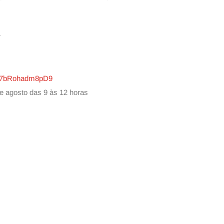
r
ggH7bRohadm8pD9
 de agosto das 9 às 12 horas