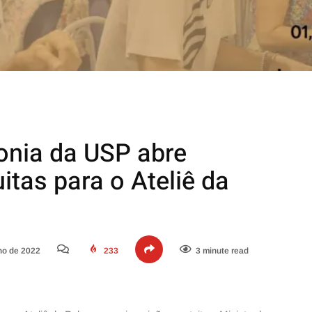
onia da USP abre
itas para o Ateliê da
ho de 2022
233
3 minute read