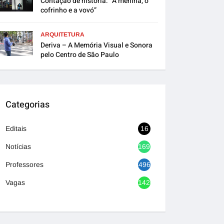
Contação de história: “A menina, o
cofrinho e a vovó”
ARQUITETURA
Deriva – A Memória Visual e Sonora
pelo Centro de São Paulo
Categorias
Editais
16
Notícias
1692
Professores
496
Vagas
1420