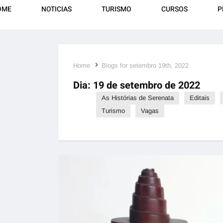
OME
NOTICIAS
TURISMO
CURSOS
P
Home
Blogs for setembro 19th, 2022
Dia:
19 de setembro de 2022
As Histórias de Serenata
Editais
Turismo
Vagas