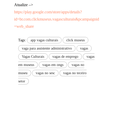
Atualize –>
https://play.google.com/store/apps/details?
id=br.com.clickmuseus.vagasculturais&pcampaignid
=web_share
Tags:
app vagas culturais
click museus
vaga para assistente administrativo
vagas
Vagas Culturais
vagas de emprego
vagas
em museus
vagas em ongs
vagas no
museu
vagas no sesc
vagas no teceiro
setor