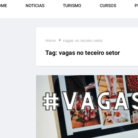
OME
NOTICIAS
TURISMO
CURSOS
P
Home
vagas no teceiro setor
Tag:
vagas no teceiro setor