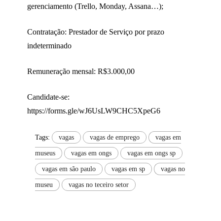
gerenciamento (Trello, Monday, Assana…);
Contratação: Prestador de Serviço por prazo
indeterminado
Remuneração mensal: R$3.000,00
Candidate-se:
https://forms.gle/wJ6UsLW9CHC5XpeG6
Tags:
vagas
vagas de emprego
vagas em
museus
vagas em ongs
vagas em ongs sp
vagas em são paulo
vagas em sp
vagas no
museu
vagas no teceiro setor