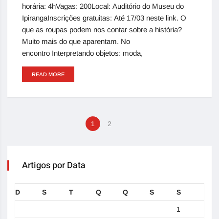
horária: 4hVagas: 200Local: Auditório do Museu do
IpirangaInscrições gratuitas: Até 17/03 neste link. O
que as roupas podem nos contar sobre a história?
Muito mais do que aparentam. No
encontro Interpretando objetos: moda,
READ MORE
1
2
Artigos por Data
D
S
T
Q
Q
S
S
1