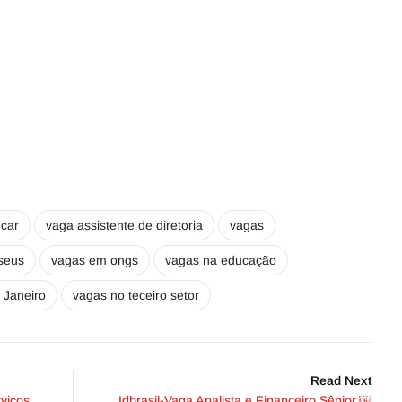
car
vaga assistente de diretoria
vagas
seus
vagas em ongs
vagas na educação
 Janeiro
vagas no teceiro setor
Read Next
viços
Idbrasil-Vaga Analista e Financeiro Sênior.￼