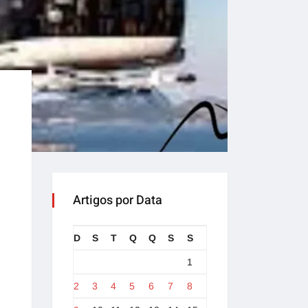
Artigos por Data
D
S
T
Q
Q
S
S
1
2
3
4
5
6
7
8