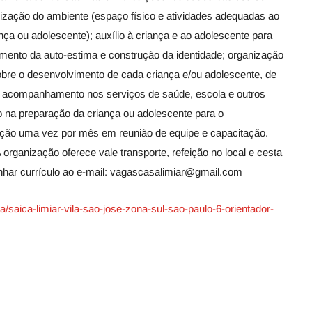
nização do ambiente (espaço físico e atividades adequadas ao
ça ou adolescente); auxílio à criança e ao adolescente para
ecimento da auto-estima e construção da identidade; organização
 sobre o desenvolvimento de cada criança e/ou adolescente, de
a; acompanhamento nos serviços de saúde, escola e outros
io na preparação da criança ou adolescente para o
pação uma vez por mês em reunião de equipe e capacitação.
 organização oferece vale transporte, refeição no local e cesta
har currículo ao e-mail: vagascasalimiar@gmail.com
a/saica-limiar-vila-sao-jose-zona-sul-sao-paulo-6-orientador-