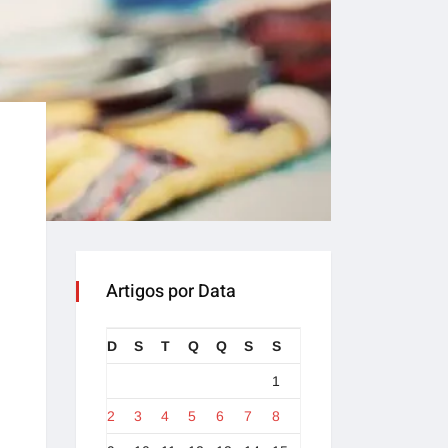
Artigos por Data
D
S
T
Q
Q
S
S
1
2
3
4
5
6
7
8