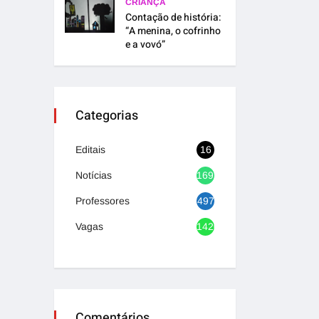
CRIANÇA
Contação de história:
“A menina, o cofrinho
e a vovó”
Categorias
Editais
16
Notícias
1692
Professores
497
Vagas
1420
Comentários