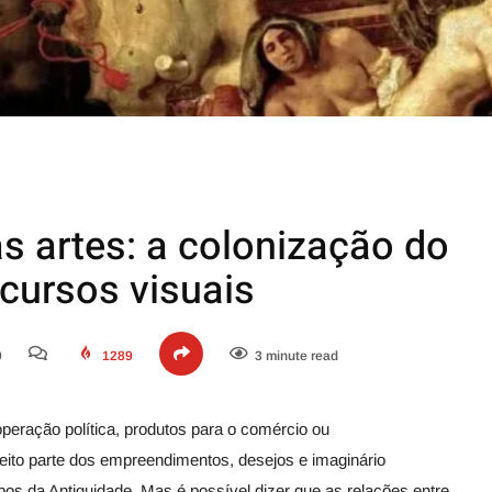
s artes: a colonização do
scursos visuais
0
1289
3 minute read
eração política, produtos para o comércio ou
m feito parte dos empreendimentos, desejos e imaginário
s da Antiguidade. Mas é possível dizer que as relações entre