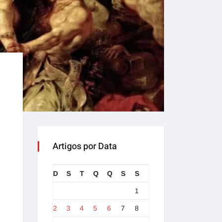
Artigos por Data
D
S
T
Q
Q
S
S
1
2
3
4
5
6
7
8