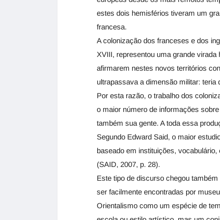
estes dois hemisférios tiveram um gra
francesa.
A colonização dos franceses e dos ingl
XVIII, representou uma grande virada 
afirmarem nestes novos territórios c
ultrapassava a dimensão militar: teria
Por esta razão, o trabalho dos colon
o maior número de informações sobre 
também sua gente. A toda essa produç
Segundo Edward Said, o maior estudio
baseado em instituições, vocabulário, 
(SAID, 2007, p. 28).
Este tipo de discurso chegou também 
ser facilmente encontradas por museu
Orientalismo como um espécie de temá
escola ou estilo artístico, mas um co