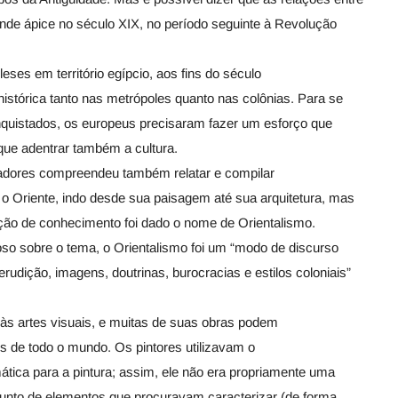
nde ápice no século XIX, no período seguinte à Revolução
eses em território egípcio, aos fins do século
histórica tanto nas metrópoles quanto nas colônias. Para se
onquistados, os europeus precisaram fazer um esforço que
 que adentrar também a cultura.
izadores compreendeu também relatar e compilar
o Oriente, indo desde sua paisagem até sua arquitetura, mas
ão de conhecimento foi dado o nome de Orientalismo.
so sobre o tema, o Orientalismo foi um “modo de discurso
erudição, imagens, doutrinas, burocracias e estilos coloniais”
às artes visuais, e muitas de suas obras podem
s de todo o mundo. Os pintores utilizavam o
tica para a pintura; assim, ele não era propriamente uma
njunto de elementos que procuravam caracterizar (de forma