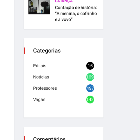
CRIANÇA
Contação de história:
“A menina, o cofrinho
e a vovó”
Categorias
Editais
16
Notícias
1692
Professores
497
Vagas
1420
Comentários