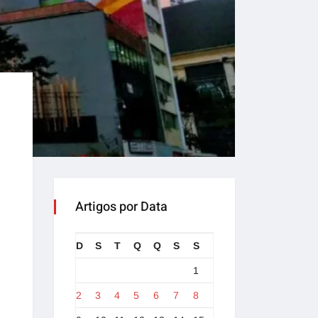
Artigos por Data
D
S
T
Q
Q
S
S
1
2
3
4
5
6
7
8