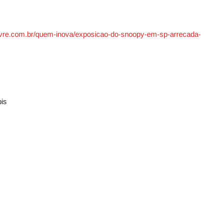
alivre.com.br/quem-inova/exposicao-do-snoopy-em-sp-arrecada-
pis