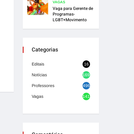
VAGAS
Vaga para Gerente de
Programas-
LGBT+Movimento
Categorias
Editais
16
Notícias
1692
Professores
496
Vagas
1417