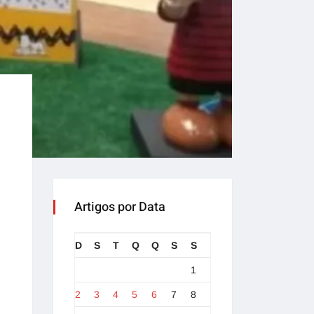
Artigos por Data
D
S
T
Q
Q
S
S
1
2
3
4
5
6
7
8