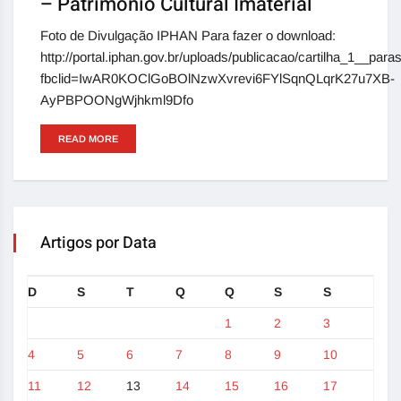
– Patrimônio Cultural Imaterial
Foto de Divulgação IPHAN Para fazer o download:
http://portal.iphan.gov.br/uploads/publicacao/cartilha_1__pa
fbclid=IwAR0KOClGoBOlNzwXvrevi6FYlSqnQLqrK27u7XB-
AyPBPOONgWjhkml9Dfo
READ MORE
Artigos por Data
D
S
T
Q
Q
S
S
1
2
3
4
5
6
7
8
9
10
11
12
13
14
15
16
17