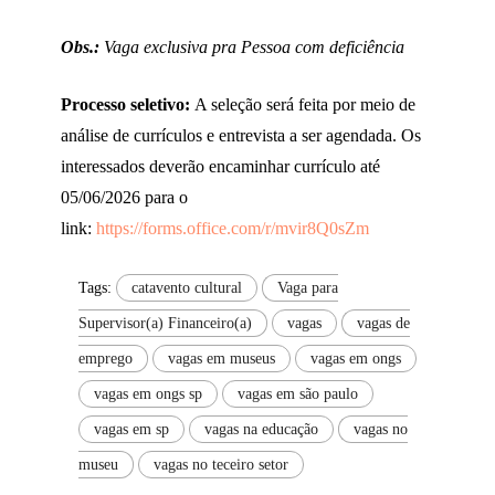
Obs.:
Vaga exclusiva pra Pessoa com deficiência
Processo seletivo:
A seleção será feita por meio de
análise de currículos e entrevista a ser agendada. Os
interessados deverão encaminhar currículo até
05/06/2026 para o
link:
https://forms.office.com/r/mvir8Q0sZm
Tags:
catavento cultural
Vaga para
Supervisor(a) Financeiro(a)
vagas
vagas de
emprego
vagas em museus
vagas em ongs
vagas em ongs sp
vagas em são paulo
vagas em sp
vagas na educação
vagas no
museu
vagas no teceiro setor