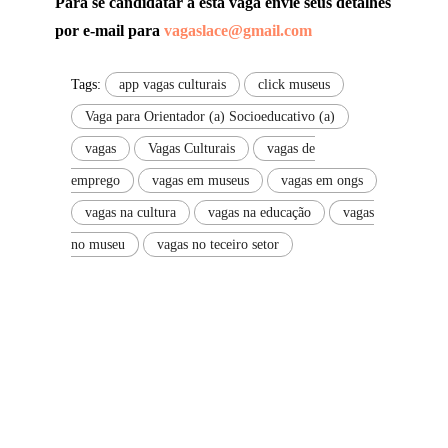
Para se candidatar a esta vaga envie seus detalhes
por e-mail para
vagaslace@gmail.com
Tags:
app vagas culturais
click museus
Vaga para Orientador (a) Socioeducativo (a)
vagas
Vagas Culturais
vagas de
emprego
vagas em museus
vagas em ongs
vagas na cultura
vagas na educação
vagas
no museu
vagas no teceiro setor