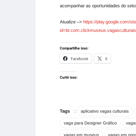
acompanhar as oportunidades do setor 
Atualize –>
https://play.google.com/sto
id=br.com.clickmuseus.vagascultura
Compartilhe isso:
Facebook
X
Curtir isso:
Tags
:
aplicativo vagas culturais
vaga para Designer Gráfico
vaga
vagas em museus
vagas em ong