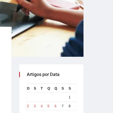
Artigos por Data
D
S
T
Q
Q
S
S
1
2
3
4
5
6
7
8