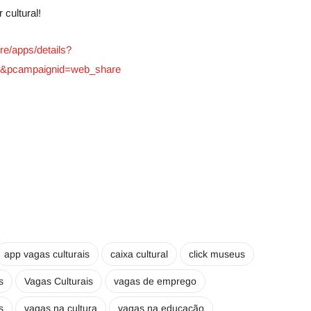
cultural!
re/apps/details?
is&pcampaignid=web_share
app vagas culturais
caixa cultural
click museus
s
Vagas Culturais
vagas de emprego
s
vagas na cultura
vagas na educação