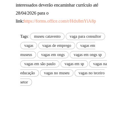
interessados deverão encaminhar currículo até
28/04/2026 para o
link:
https://forms.office.com/r/Hdx8mYiA8p
Tags:
museu catavento
vaga para consultor
vagas
vagas de emprego
vagas em
museus
vagas em ongs
vagas em ongs sp
vagas em são paulo
vagas em sp
vagas na
educação
vagas no museu
vagas no teceiro
setor