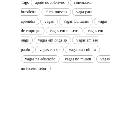
Tags:
apoie os coletivos
cinemateca
brasileira
click museus
vaga para
aprendiz
vagas
Vagas Culturais
vagas
de emprego
vagas em museus
vagas em
ongs
vagas em ongs sp
vagas em são
paulo
vagas em sp
vagas na cultura
vagas na educação
vagas no museu
vagas
no teceiro setor