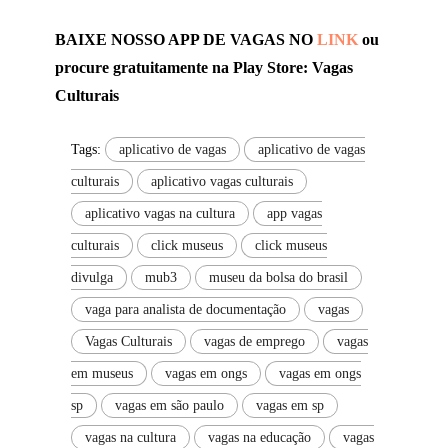
BAIXE NOSSO APP DE VAGAS NO
LINK
ou
procure gratuitamente na Play Store: Vagas
Culturais
Tags:
aplicativo de vagas
aplicativo de vagas
culturais
aplicativo vagas culturais
aplicativo vagas na cultura
app vagas
culturais
click museus
click museus
divulga
mub3
museu da bolsa do brasil
vaga para analista de documentação
vagas
Vagas Culturais
vagas de emprego
vagas
em museus
vagas em ongs
vagas em ongs
sp
vagas em são paulo
vagas em sp
vagas na cultura
vagas na educação
vagas