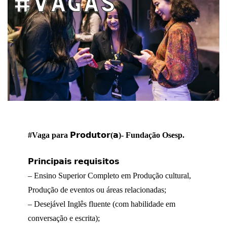
#Vaga para 𝗣𝗿𝗼𝗱𝘂𝘁𝗼𝗿(𝗮)- Fundação Osesp.
𝗣𝗿𝗶𝗻𝗰𝗶𝗽𝗮𝗶𝘀 𝗿𝗲𝗾𝘂𝗶𝘀𝗶𝘁𝗼𝘀
– Ensino Superior Completo em Produção cultural,
Produção de eventos ou áreas relacionadas;
– Desejável Inglês fluente (com habilidade em
conversação e escrita);