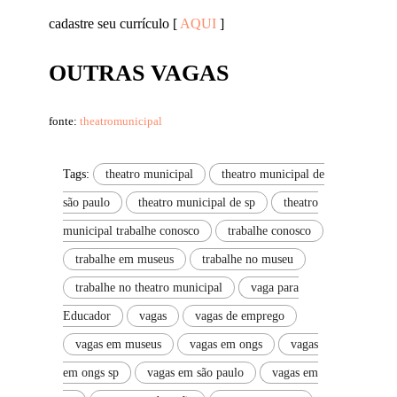
cadastre seu currículo [
AQUI
]
OUTRAS VAGAS
fonte:
theatromunicipal
Tags:
theatro municipal
theatro municipal de
são paulo
theatro municipal de sp
theatro
municipal trabalhe conosco
trabalhe conosco
trabalhe em museus
trabalhe no museu
trabalhe no theatro municipal
vaga para
Educador
vagas
vagas de emprego
vagas em museus
vagas em ongs
vagas
em ongs sp
vagas em são paulo
vagas em