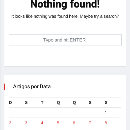
Nothing found!
It looks like nothing was found here. Maybe try a search?
Artigos por Data
D
S
T
Q
Q
S
S
1
2
3
4
5
6
7
8