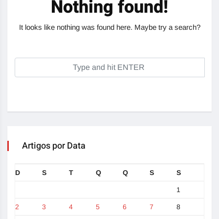
Nothing found!
It looks like nothing was found here. Maybe try a search?
Artigos por Data
D
S
T
Q
Q
S
S
1
2
3
4
5
6
7
8