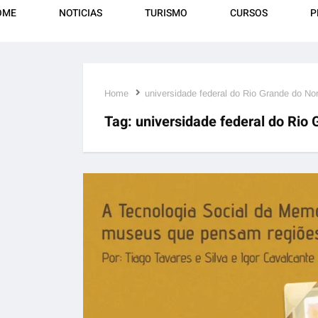
OME
NOTICIAS
TURISMO
CURSOS
P
Home
universidade federal do Rio Grande do No
Tag:
universidade federal do Rio