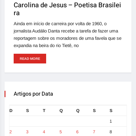
Carolina de Jesus – Poetisa Brasilei
ra
Ainda em início de carreira por volta de 1960, o
jornalista Audálio Danta recebe a tarefa de fazer uma
reportagem sobre os moradores de uma favela que se
expandia na beira do rio Tietê, no
READ MORE
Artigos por Data
D
S
T
Q
Q
S
S
1
2
3
4
5
6
7
8