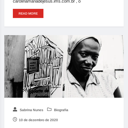
carolinamariadejesus.ims.com.br , o
READ MORE
Sabrina Nunes
Biografia
10 de dezembro de 2020