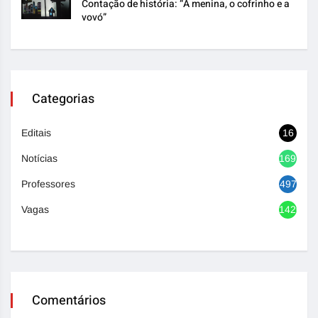
Contação de história: “A menina, o cofrinho e a
vovó”
Categorias
Editais
16
Notícias
1692
Professores
497
Vagas
1420
Comentários