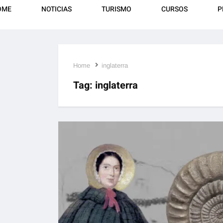
OME
NOTICIAS
TURISMO
CURSOS
P
Home
inglaterra
Tag:
inglaterra