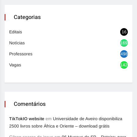
Categorias
Editais
16
Notícias
1692
Professores
498
Vagas
1420
Comentários
TikTokIO website
em
Universidade de Aveiro disponibiliza
2500 livros sobre África e Oriente – download grátis
Gilson soares de jesus
em
06 Museus de SP – Roteiro: para