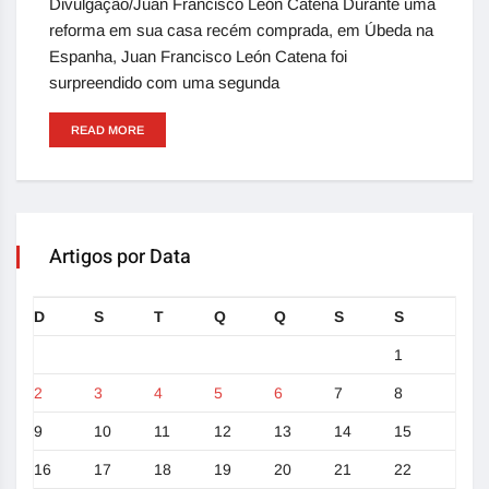
Divulgação/Juan Francisco León Catena Durante uma
reforma em sua casa recém comprada, em Úbeda na
Espanha, Juan Francisco León Catena foi
surpreendido com uma segunda
READ MORE
Artigos por Data
D
S
T
Q
Q
S
S
1
2
3
4
5
6
7
8
9
10
11
12
13
14
15
16
17
18
19
20
21
22