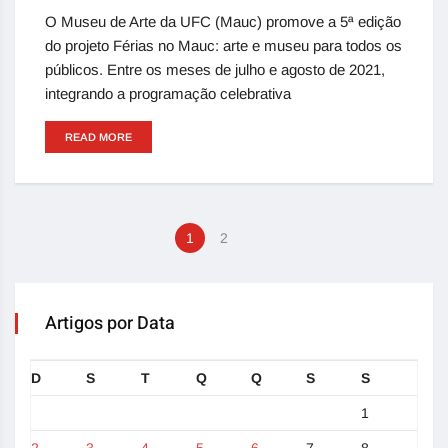
O Museu de Arte da UFC (Mauc) promove a 5ª edição
do projeto Férias no Mauc: arte e museu para todos os
públicos. Entre os meses de julho e agosto de 2021,
integrando a programação celebrativa
READ MORE
1
2
Artigos por Data
D
S
T
Q
Q
S
S
1