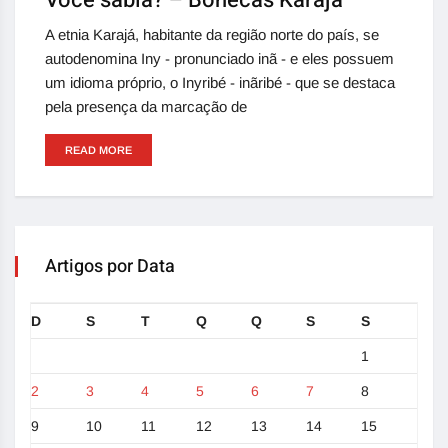
Você sabia? – Bonecas Karajá
A etnia Karajá, habitante da região norte do país, se
autodenomina Iny - pronunciado inã - e eles possuem
um idioma próprio, o Inyribé - inãribé - que se destaca
pela presença da marcação de
READ MORE
Artigos por Data
D
S
T
Q
Q
S
S
1
2
3
4
5
6
7
8
9
10
11
12
13
14
15