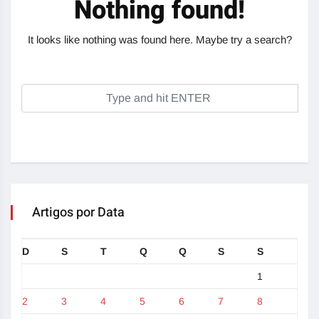
Nothing found!
It looks like nothing was found here. Maybe try a search?
Artigos por Data
D
S
T
Q
Q
S
S
1
2
3
4
5
6
7
8