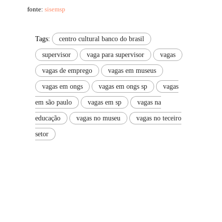
fonte:
sisemsp
Tags:
centro cultural banco do brasil
supervisor
vaga para supervisor
vagas
vagas de emprego
vagas em museus
vagas em ongs
vagas em ongs sp
vagas
em são paulo
vagas em sp
vagas na
educação
vagas no museu
vagas no teceiro
setor