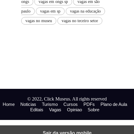
ongs
vagas em ongs sp
vagas em são
paulo
vagas em sp
vagas na educação
vagas no museu
vagas no teceiro setor
© 2022, Click Museus. All rights reserved
Home
Noticias
Turismo
Cursos
PDFs
Plano de Aula
Editais
Vagas
Opiniao
Sobre
Sair da versão mobile