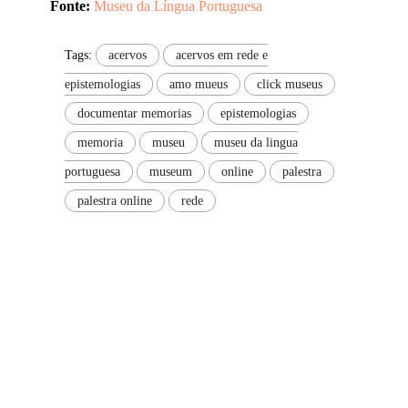
Fonte:
Museu da Língua Portuguesa
Tags:
acervos
acervos em rede e
epistemologias
amo mueus
click museus
documentar memorias
epistemologias
memoria
museu
museu da lingua
portuguesa
museum
online
palestra
palestra online
rede